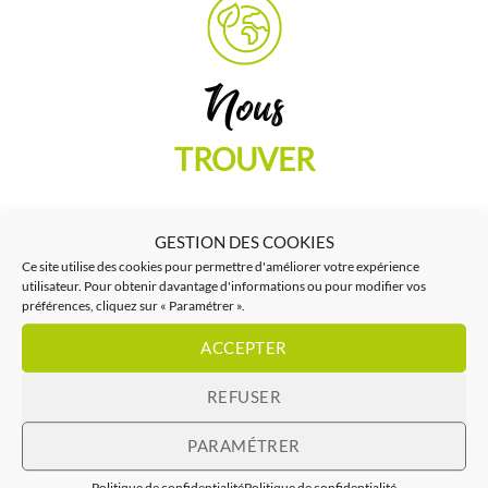
Nous
TROUVER
GESTION DES COOKIES
Ce site utilise des cookies pour permettre d'améliorer votre expérience
utilisateur. Pour obtenir davantage d'informations ou pour modifier vos
préférences, cliquez sur « Paramétrer ».
Envoyez vos
ACCEPTER
REFUSER
RÉALISATIONS
PARAMÉTRER
Politique de confidentialité
Politique de confidentialité